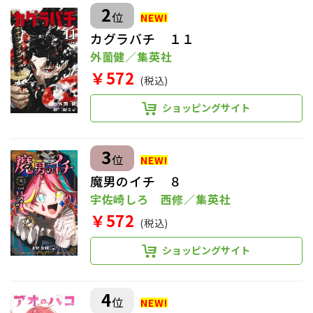
2
位
カグラバチ １１
外薗健／集英社
￥572
(税込)
ショッピングサイト
3
位
魔男のイチ ８
宇佐崎しろ 西修／集英社
￥572
(税込)
ショッピングサイト
4
位