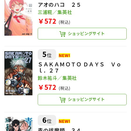
アオのハコ ２５
三浦糀／集英社
￥572
(税込)
ショッピングサイト
5
位
ＳＡＫＡＭＯＴＯ ＤＡＹＳ Ｖｏ
ｌ．２７
鈴木祐斗／集英社
￥572
(税込)
ショッピングサイト
6
位
青の祓魔師 ３４