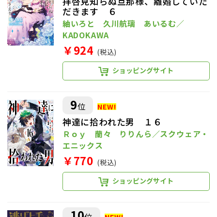
拝啓見知らぬ旦那様、離婚していた
だきます ６
紬いろと 久川航璃 あいるむ／
KADOKAWA
￥924
(税込)
ショッピングサイト
9
位
神達に拾われた男 １６
Ｒｏｙ 蘭々 りりんら／スクウェア・
エニックス
￥770
(税込)
ショッピングサイト
10
位