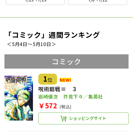
「コミック」週間ランキング
＜5月4日～5月10日＞
コミック
1
位
呪術廻戦≡ ３
岩崎優次 芥見下々／集英社
￥572
(税込)
ショッピングサイト