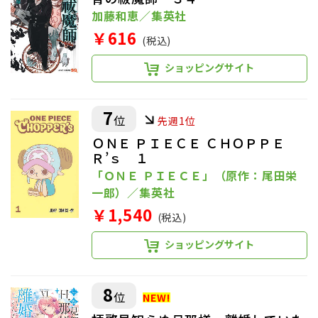
加藤和恵／集英社
￥616
(税込)
ショッピングサイト
7
位
先週1位
ＯＮＥ ＰＩＥＣＥ ＣＨＯＰＰＥ
Ｒ’ｓ １
「ＯＮＥ ＰＩＥＣＥ」（原作：尾田栄
一郎）／集英社
￥1,540
(税込)
ショッピングサイト
8
位