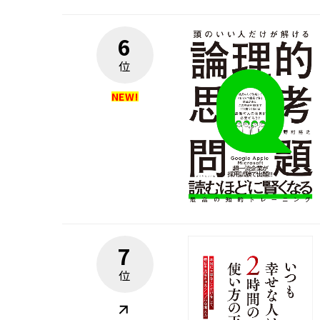
6
位
7
位