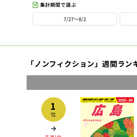
集計期間で選ぶ
7/27～8/2
「ノンフィクション」週間ラン
1
位
先週1位