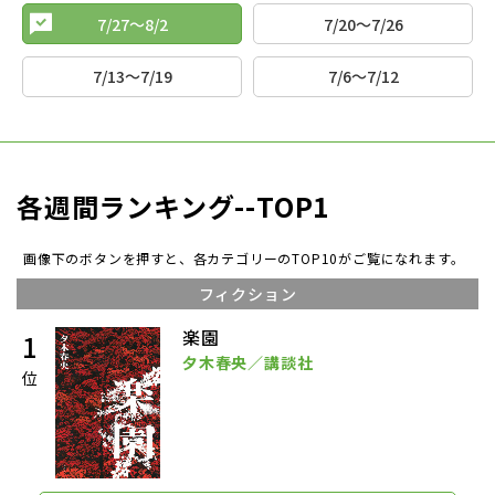
7/27～8/2
7/20～7/26
7/13～7/19
7/6～7/12
各週間ランキング--TOP1
画像下のボタンを押すと、各カテゴリーのTOP10がご覧になれます。
フィクション
楽園
1
夕木春央／講談社
位