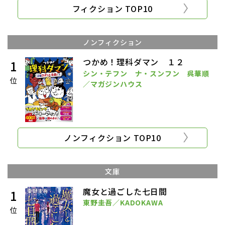
フィクション TOP10
ノンフィクション
つかめ！理科ダマン １２
1
シン・テフン ナ・スンフン 呉華順
位
／マガジンハウス
ノンフィクション TOP10
文庫
魔女と過ごした七日間
1
東野圭吾／KADOKAWA
位