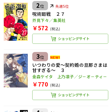
2
位
先週5位
呪術廻戦 ２７
芥見下々／集英社
￥572
(税込)
ショッピングサイト
3
位
いつわりの愛～契約婚の旦那さまは
甘すぎる～ ３
金森ケイタ 上乃凛子／ジ－オ－ティ－
￥770
(税込)
ショッピングサイト