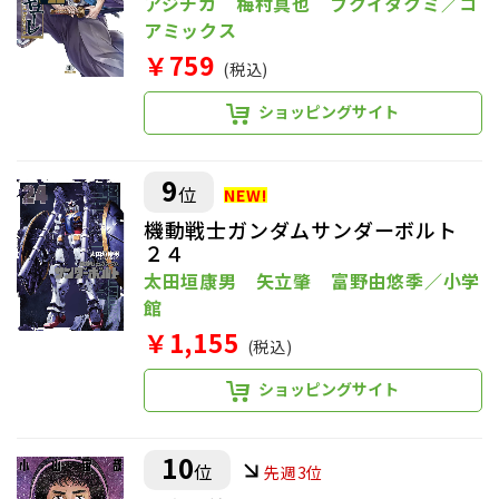
アジチカ 梅村真也 フクイタクミ／コ
アミックス
￥759
(税込)
ショッピングサイト
9
位
機動戦士ガンダムサンダーボルト
２４
太田垣康男 矢立肇 富野由悠季／小学
館
￥1,155
(税込)
ショッピングサイト
10
位
先週3位