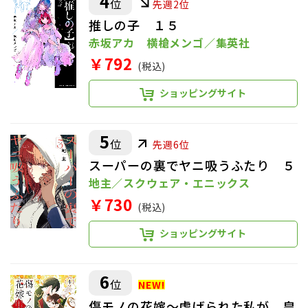
4
位
先週2位
推しの子 １５
赤坂アカ 横槍メンゴ／集英社
￥792
(税込)
ショッピングサイト
5
位
先週6位
スーパーの裏でヤニ吸うふたり ５
地主／スクウェア・エニックス
￥730
(税込)
ショッピングサイト
6
位
傷モノの花嫁～虐げられた私が、皇