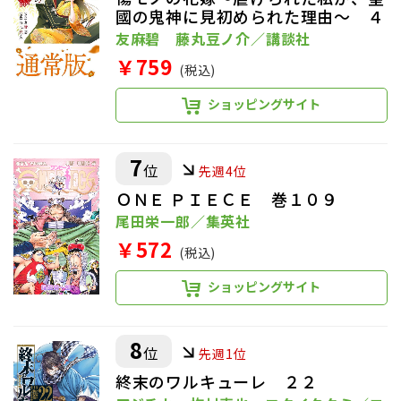
國の鬼神に見初められた理由～ ４
友麻碧 藤丸豆ノ介／講談社
￥759
(税込)
ショッピングサイト
7
位
先週4位
ＯＮＥ ＰＩＥＣＥ 巻１０９
尾田栄一郎／集英社
￥572
(税込)
ショッピングサイト
8
位
先週1位
終末のワルキューレ ２２