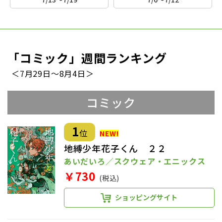
「コミック」週間ランキング
＜7月29日～8月4日＞
コミック
1
位
地縛少年花子くん ２２
あいだいろ／スクウェア・エニックス
￥730
(税込)
ショッピングサイト