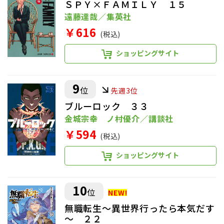
ＳＰＹ×ＦＡＭＩＬＹ １５
遠藤達哉／集英社
￥616
(税込)
ショッピングサイト
9
位
先週3位
ブルーロック ３３
金城宗幸 ノ村優介／講談社
￥594
(税込)
ショッピングサイト
10
位
無職転生～異世界行ったら本気だす
～ ２２