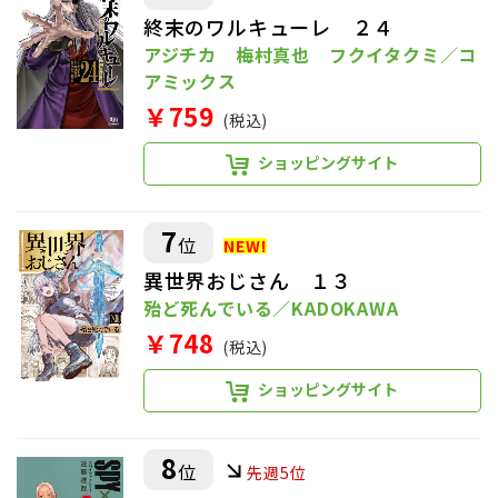
終末のワルキューレ ２４
アジチカ 梅村真也 フクイタクミ／コ
アミックス
￥759
(税込)
ショッピングサイト
7
位
異世界おじさん １３
殆ど死んでいる／KADOKAWA
￥748
(税込)
ショッピングサイト
8
位
先週5位