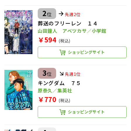
2
位
先週2位
葬送のフリーレン １４
山田鐘人 アベツカサ／小学館
￥594
(税込)
ショッピングサイト
3
位
先週1位
キングダム ７５
原泰久／集英社
￥770
(税込)
ショッピングサイト