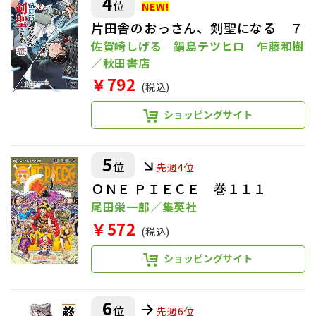
4
位
片田舎のおっさん、剣聖になる ７
佐賀崎しげる 鍋島テツヒロ 乍藤和樹
／秋田書店
￥792
(税込)
ショッピングサイト
5
位
先週4位
ＯＮＥ ＰＩＥＣＥ 巻１１１
尾田栄一郎／集英社
￥572
(税込)
ショッピングサイト
6
位
先週6位