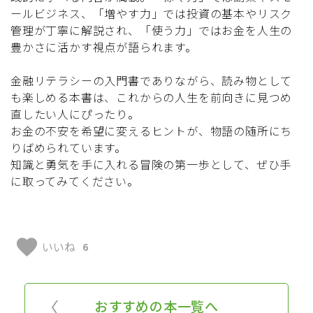
ールビジネス、「増やす力」では投資の基本やリスク
管理が丁寧に解説され、「使う力」ではお金を人生の
豊かさに活かす視点が語られます。
金融リテラシーの入門書でありながら、読み物として
も楽しめる本書は、これからの人生を前向きに見つめ
直したい人にぴったり。
お金の不安を希望に変えるヒントが、物語の随所にち
りばめられています。
知識と勇気を手に入れる冒険の第一歩として、ぜひ手
に取ってみてください。
favorite
いいね
6
おすすめの本一覧へ