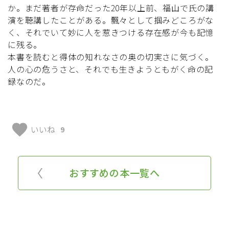
か。まだ著者が存命だった20年以上前、福山で氏の講
演を聴講したことがある。飄々として掴みどころがな
く、それでいて妙に人を惹きつける存在感が今も記憶
に残る。
本書を読むと得体の知れなさの奥の切実さに気づく。
人の心の危うさと、それでも生きようともがく命の記
録なのだ。
favorite
いいね
9
おすすめの本一覧へ