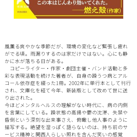
風薫る爽やかな季節だが、環境の変化など緊張し疲れ
がでる頃。雨漏りするのは家だけではない。心にも静
かに水が落ちる日がある。
コピーライター・作家・劇団主催・バンド活動と多
彩な表現活動を続けた著者が、自身の躁うつ病とアル
コール依存症を綴った1冊。2002年に単行本として刊行
され、文庫化を経て今年、新装版として改めて世に送
り出された。
今ほどメンタルヘルスの理解がない時代に、病の内側
を言葉にしている。躁状態の高揚や鬱の沈滞、失禁や
昏倒という深刻な出来事さえ、俯瞰し他人事のように
描写する。絶望を湿っぽく語らないのは、持ち前のサ
ービス精神と関西人らしい照れを含んだ笑いの感覚