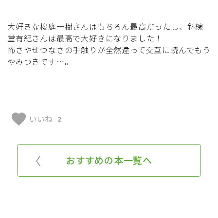
大好きな桜庭一樹さんはもちろん最高だったし、斜線
堂有紀さんは最高で大好きになりました！
怖さやせつなさの手触りが全然違って交互に読んでもう
やみつきです…。
favorite
いいね
2
おすすめの本一覧へ