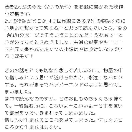
著者2人が決めた〈7つの条件〉をお題に書かれた競作
小説集です。
2つの物語がどこか同じ世界線にある？別の物語なのに
心地よく繋がって感じる…と思って読んでいたら、後の
｢解題｣のページでそういうことなんだ！うわぁっ…と
心がめっちゃときめきました。共通の設定やキーワー
ドを元に書かれたふたつの小説はやはり対になってい
る！双子だ！
どのお話もとても切なく悲しく苦しいのに、物語の中
で憎しみという思いが遂げられたり、永遠になったり
する。それがまるでハッピーエンドのように思ってし
まいました。
夢中で読んだのですが、どのお話もめちゃくちゃ怖く
て、一編読む毎に、こわいよーこわいよーと本を置い
て部屋をうろつきまわってしまいました。
憎しみが生まれるところを見てしまった。何もないと
ころから生まれはしない。