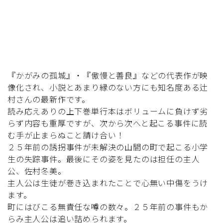
『かがみの孤城』・『傲慢と善良』などの代表作が映
像化され、小説とあまり縁のない方にも知名度ある辻
村さんの最新作です。
読み応えありの上下巻単行本はボリュームに負けず劣
らず内容も重厚ですが、次から次へと起こる事件に読
む手が止まらぬこと請け合い！
２５年前の誘拐事件が未解決の山間の町で起こる小学
生の失踪事件。最後にその姿を見たのは担任の主人
公、佐村冬美。
主人公は生徒が巻き込まれたことで心無い中傷をうけ
ます。
町にはびこる無責任な噂の数々。２５年前の事件もか
らみ主人公は追い詰められます。