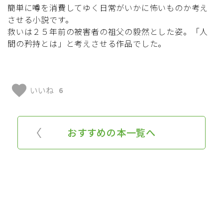
簡単に噂を消費してゆく日常がいかに怖いものか考え
させる小説です。
救いは２５年前の被害者の祖父の毅然とした姿。「人
間の矜持とは」と考えさせる作品でした。
favorite
いいね
6
おすすめの本一覧へ