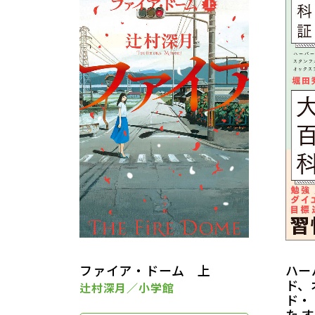
ファイア・ドーム 上
ハー
ド、
辻村深月／小学館
ド・
た 