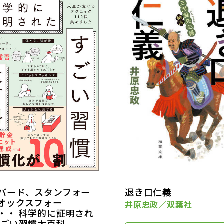
バード、スタンフォー
退き口仁義
オックスフォー
井原忠政／双葉社
・・ 科学的に証明され
すごい習慣大百科